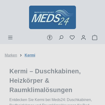
Zum Hauptinhalt springen
Werkzeugleiste anzeigen
Ware
Marken
Kermi
Kermi – Duschkabinen,
Heizkörper &
Raumklimalösungen
Entdecken Sie Kermi bei Meds24: Duschkabinen,