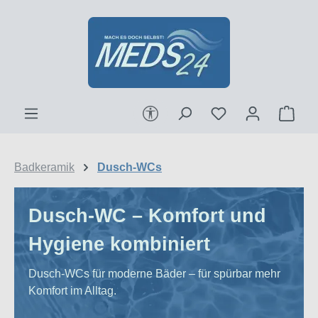
Zum Hauptinhalt springen
Werkzeugleiste anzeigen
Ware
Badkeramik
Dusch-WCs
Dusch-WC – Komfort und
Hygiene kombiniert
Dusch-WCs für moderne Bäder – für spürbar mehr
Komfort im Alltag.