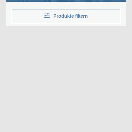
Produkte filtern
47
Versandkostenfrei
Geberit Dusch-WC AquaClean Alba,
spülrandlos mit KeraTect-Beschichtung