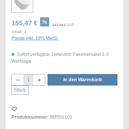
%
155,47 €
347,48 €
UVP
Inhalt:
1
Preise inkl. 19% MwSt.
Sofort verfügbar, Lieferzeit: Paketversand 1-3
Werktage
Produkt Anzahl: Gib den gewünschten Wert
In den Warenkorb
Stück
Produktnummer:
9M55S101