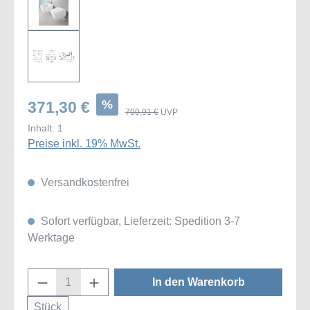
%
371,30 €
700,91 €
UVP
Inhalt:
1
Preise inkl. 19% MwSt.
Versandkostenfrei
Sofort verfügbar, Lieferzeit: Spedition 3-7
Werktage
Produkt Anzahl: Gib den gewünschten Wert
In den Warenkorb
Stück