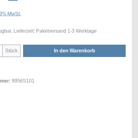
 19% MwSt.
ügbar, Lieferzeit: Paketversand 1-3 Werktage
Anzahl: Gib den gewünschten Wert ein oder
Stück
In den Warenkorb
mer:
9956S101