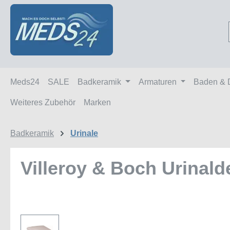
m Hauptinhalt springen
Zur Suche springen
Zur Hauptnavigation springen
Meds24
SALE
Badkeramik
Armaturen
Baden & 
Weiteres Zubehör
Marken
Badkeramik
Urinale
Villeroy & Boch Urinal
Bildergalerie überspringen