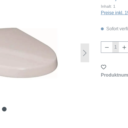
Inhalt:
1
Preise inkl.
Sofort verf
Produkt 
Produktnum