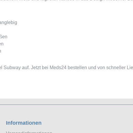
langlebig
eßen
en
n
kel Subway auf. Jetzt bei Meds24 bestellen und von schneller L
Informationen