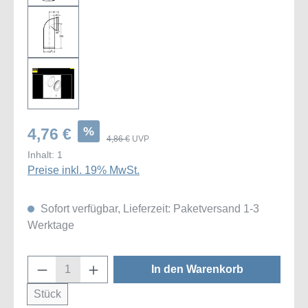
%
4,76 €
4,86 €
UVP
Inhalt:
1
Preise inkl. 19% MwSt.
Sofort verfügbar, Lieferzeit: Paketversand 1-3
Werktage
Produkt Anzahl: Gib den gewünschten Wert
In den Warenkorb
Stück