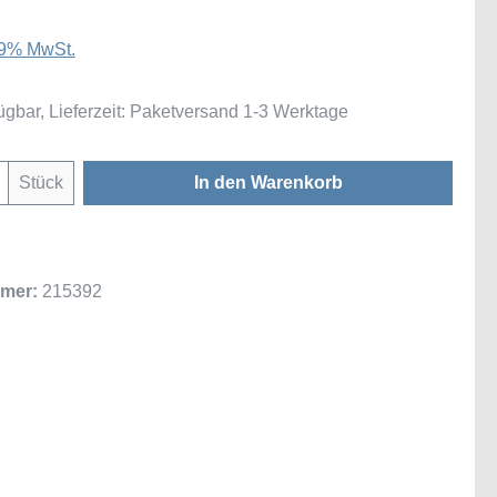
 19% MwSt.
ügbar, Lieferzeit: Paketversand 1-3 Werktage
Anzahl: Gib den gewünschten Wert ein oder
Stück
In den Warenkorb
mer:
215392