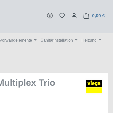
Werkzeugleiste anzeigen
0,00 €
Ware
 Vorwandelemente
Sanitärinstallation
Heizung
ultiplex Trio
€