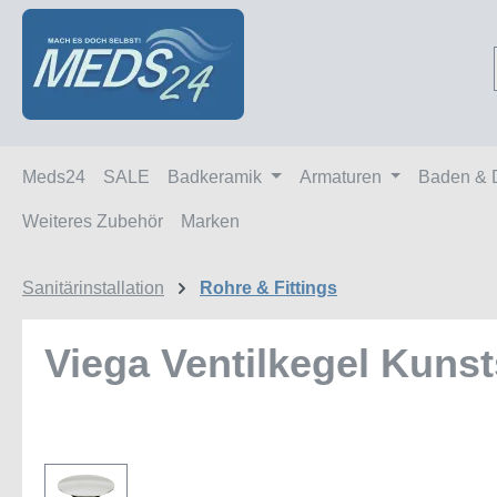
m Hauptinhalt springen
Zur Suche springen
Zur Hauptnavigation springen
Meds24
SALE
Badkeramik
Armaturen
Baden & 
Weiteres Zubehör
Marken
Sanitärinstallation
Rohre & Fittings
Viega Ventilkegel Kunst
Bildergalerie überspringen