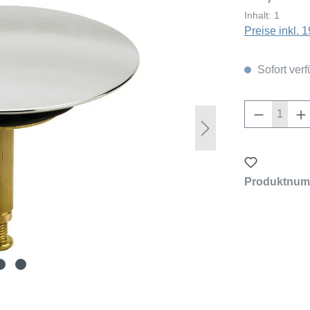
Inhalt:
1
Preise inkl.
Sofort verf
Produkt 
Produktnum