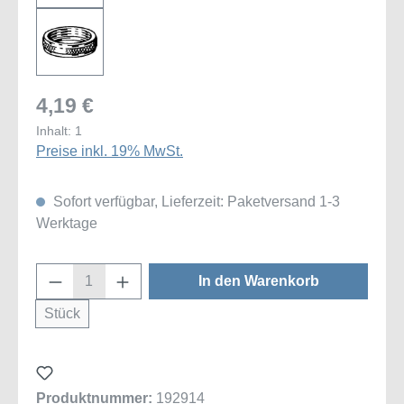
4,19 €
Inhalt:
1
Preise inkl. 19% MwSt.
Sofort verfügbar, Lieferzeit: Paketversand 1-3
Werktage
Produkt Anzahl: Gib den gewünschten Wert
In den Warenkorb
Stück
Produktnummer:
192914