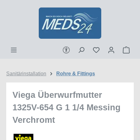
Zum Hauptinhalt springen
Werkzeugleiste anzeigen
Ware
Sanitärinstallation
Rohre & Fittings
Viega Überwurfmutter
1325V-654 G 1 1/4 Messing
Verchromt