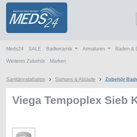
m Hauptinhalt springen
Zur Suche springen
Zur Hauptnavigation springen
Meds24
SALE
Badkeramik
Armaturen
Baden & 
Weiteres Zubehör
Marken
Sanitärinstallation
Siphons & Abläufe
Zubehör Bad
Viega Tempoplex Sieb K
Bildergalerie überspringen