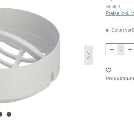
Inhalt:
1
Preise inkl.
Sofort verf
Produkt 
Produktnum