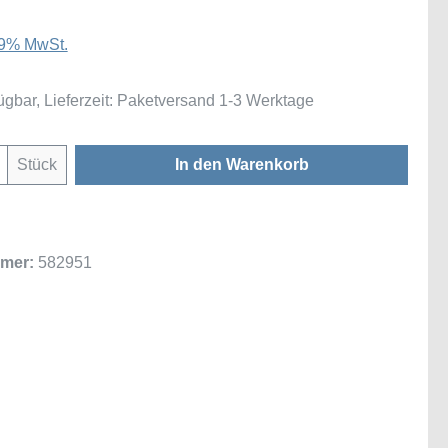
 19% MwSt.
ügbar, Lieferzeit: Paketversand 1-3 Werktage
Anzahl: Gib den gewünschten Wert ein oder
Stück
In den Warenkorb
mer:
582951