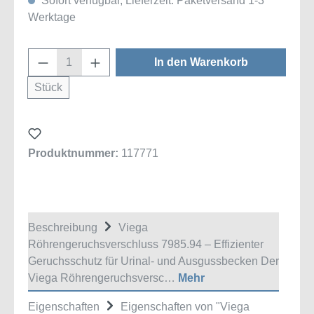
Sofort verfügbar, Lieferzeit: Paketversand 1-3
Werktage
Produkt Anzahl: Gib den gewünschten Wert
In den Warenkorb
Stück
Produktnummer:
117771
Beschreibung
Viega
Röhrengeruchsverschluss 7985.94 – Effizienter
Geruchsschutz für Urinal- und Ausgussbecken Der
Viega Röhrengeruchsversc…
Mehr
Eigenschaften
Eigenschaften von "Viega