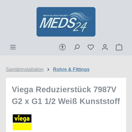
Zum Hauptinhalt springen
Werkzeugleiste anzeigen
Ware
Sanitärinstallation
Rohre & Fittings
Viega Reduzierstück 7987V
G2 x G1 1/2 Weiß Kunststoff