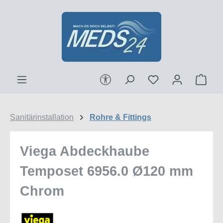
Zum Hauptinhalt springen
Werkzeugleiste anzeigen
Ware
Sanitärinstallation
Rohre & Fittings
Viega Abdeckhaube
Temposet 6956.0 Ø120 mm
Chrom