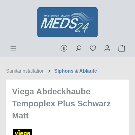
Zum Hauptinhalt springen
Werkzeugleiste anzeigen
Ware
Sanitärinstallation
Siphons & Abläufe
Viega Abdeckhaube
Tempoplex Plus Schwarz
Matt