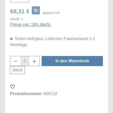
%
68,31 €
72,21 €
UVP
Inhalt:
1
Preise inkl. 19% MwSt.
Sofort verfügbar, Lieferzeit: Paketversand 1-3
Werktage
Produkt Anzahl: Gib den gewünschten Wert
In den Warenkorb
Stück
Produktnummer:
806132