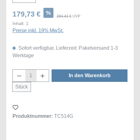
%
179,73 €
284,41 €
UVP
Inhalt:
1
Preise inkl. 19% MwSt.
Sofort verfügbar, Lieferzeit: Paketversand 1-3
Werktage
Produkt Anzahl: Gib den gewünschten Wert
In den Warenkorb
Stück
Produktnummer:
TC514G