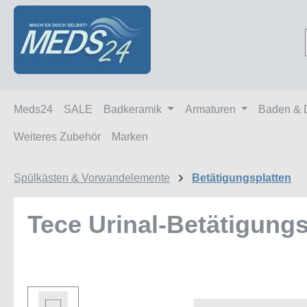
m Hauptinhalt springen
Zur Suche springen
Zur Hauptnavigation springen
Meds24
SALE
Badkeramik
Armaturen
Baden & 
Weiteres Zubehör
Marken
Spülkästen & Vorwandelemente
Betätigungsplatten
Tece Urinal-Betätigung
Bildergalerie überspringen