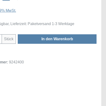
 19% MwSt.
ügbar, Lieferzeit: Paketversand 1-3 Werktage
Anzahl: Gib den gewünschten Wert ein oder
Stück
In den Warenkorb
mer:
9242400