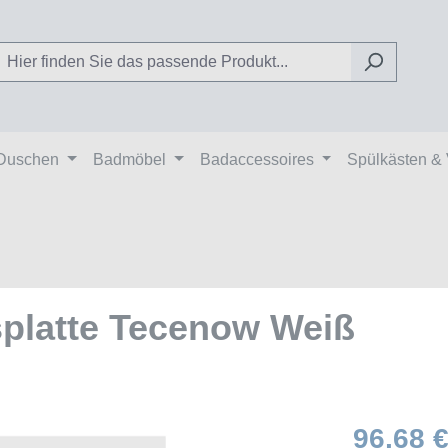
Duschen
Badmöbel
Badaccessoires
Spülkästen &
splatte Tecenow Weiß
96,68 