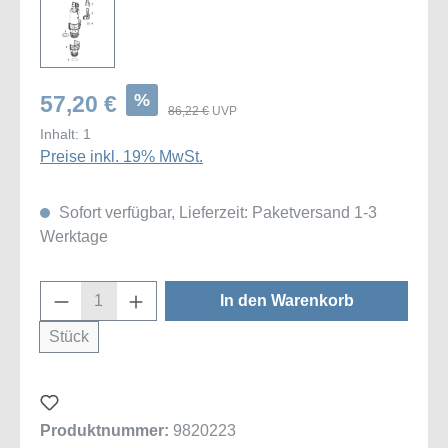
%
57,20 €
86,22 €
UVP
Inhalt:
1
Preise inkl. 19% MwSt.
Sofort verfügbar, Lieferzeit: Paketversand 1-3
Werktage
Produkt Anzahl: Gib den gewünschten Wert
In den Warenkorb
Stück
Produktnummer:
9820223