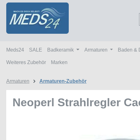
m Hauptinhalt springen
Zur Suche springen
Zur Hauptnavigation springen
Meds24
SALE
Badkeramik
Armaturen
Baden & 
Weiteres Zubehör
Marken
Armaturen
Armaturen-Zubehör
Neoperl Strahlregler C
Bildergalerie überspringen