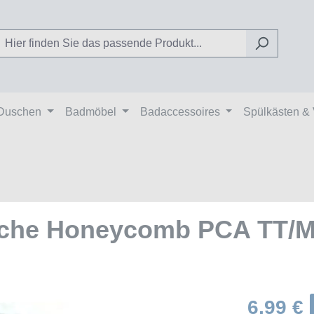
Duschen
Badmöbel
Badaccessoires
Spülkästen &
ache Honeycomb PCA TT/M 
6,99 €