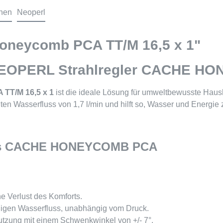
onen
Neoperl
Honeycomb PCA TT/M 16,5 x 1"
: NEOPERL Strahlregler CACHE H
T/M 16,5 x 1
ist die ideale Lösung für umweltbewusste Haush
nten Wasserfluss von 1,7 l/min und hilft so, Wasser und Energie 
lers CACHE HONEYCOMB PCA
 Verlust des Komforts.
ßigen Wasserfluss, unabhängig vom Druck.
 Nutzung mit einem Schwenkwinkel von +/- 7°.