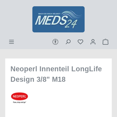
Zum Hauptinhalt springen
Werkzeugleiste anzeigen
Ware
Neoperl Innenteil LongLife
Design 3/8" M18