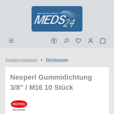
Zum Hauptinhalt springen
Werkzeugleiste anzeigen
Ware
Sanitärinstallation
Dichtungen
Neoperl Gummidichtung
3/8" / M16 10 Stück