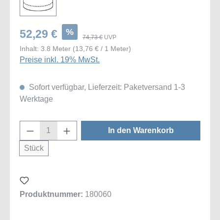
%
52,29 €
74,73 €
UVP
Inhalt:
3.8 Meter
(13,76 € / 1 Meter)
Preise inkl. 19% MwSt.
Sofort verfügbar, Lieferzeit: Paketversand 1-3
Werktage
Produkt Anzahl: Gib den gewünschten Wert
In den Warenkorb
Stück
Produktnummer:
180060