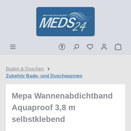
Zum Hauptinhalt springen
Werkzeugleiste anzeigen
Ware
Baden & Duschen
Zubehör Bade- und Duschwannen
Mepa Wannenabdichtband
Aquaproof 3,8 m
selbstklebend