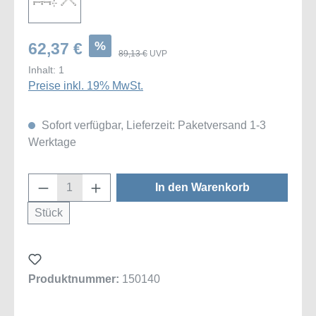
%
62,37 €
89,13 €
UVP
Inhalt:
1
Preise inkl. 19% MwSt.
Sofort verfügbar, Lieferzeit: Paketversand 1-3
Werktage
Produkt Anzahl: Gib den gewünschten Wert
In den Warenkorb
Stück
Produktnummer:
150140