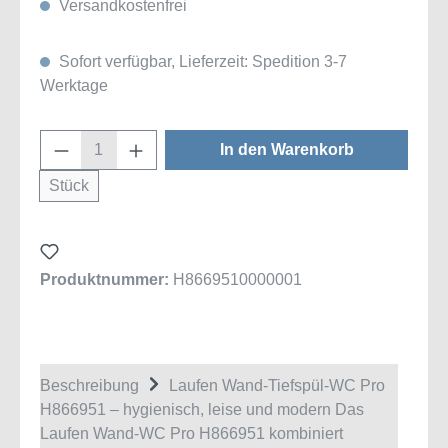
Versandkostenfrei
Sofort verfügbar, Lieferzeit: Spedition 3-7
Werktage
Produkt Anzahl: Gib den gewünschten Wert
In den Warenkorb
Stück
Produktnummer:
H8669510000001
Beschreibung
Laufen Wand-Tiefspül-WC Pro
H866951 – hygienisch, leise und modern Das
Laufen Wand-WC Pro H866951 kombiniert