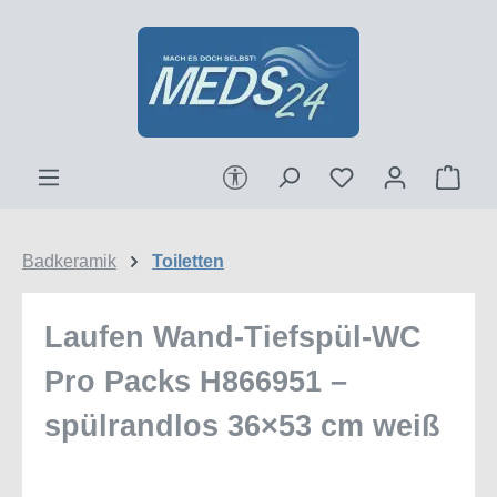
Zum Hauptinhalt springen
Werkzeugleiste anzeigen
Ware
Badkeramik
Toiletten
Laufen Wand-Tiefspül-WC
Pro Packs H866951 –
spülrandlos 36×53 cm weiß