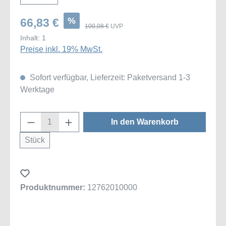
%
66,83 €
100,08 €
UVP
Inhalt:
1
Preise inkl. 19% MwSt.
Sofort verfügbar, Lieferzeit: Paketversand 1-3
Werktage
Produkt Anzahl: Gib den gewünschten Wert
In den Warenkorb
Stück
Produktnummer:
12762010000