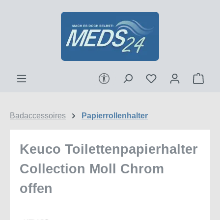
Zum Hauptinhalt springen
Werkzeugleiste anzeigen
Ware
Badaccessoires
Papierrollenhalter
Keuco Toilettenpapierhalter
Collection Moll Chrom
offen