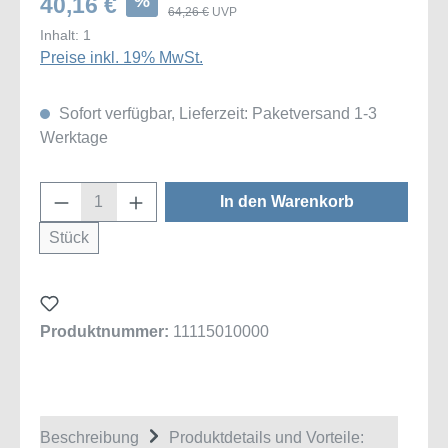
%
40,16 €
64,26 €
UVP
Inhalt:
1
Preise inkl. 19% MwSt.
Sofort verfügbar, Lieferzeit: Paketversand 1-3
Werktage
Produkt Anzahl: Gib den gewünschten Wert
In den Warenkorb
Stück
Produktnummer:
11115010000
Beschreibung
Produktdetails und Vorteile: