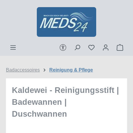
Zum Hauptinhalt springen
Werkzeugleiste anzeigen
Ware
Badaccessoires
Reinigung & Pflege
Kaldewei - Reinigungsstift |
Badewannen |
Duschwannen