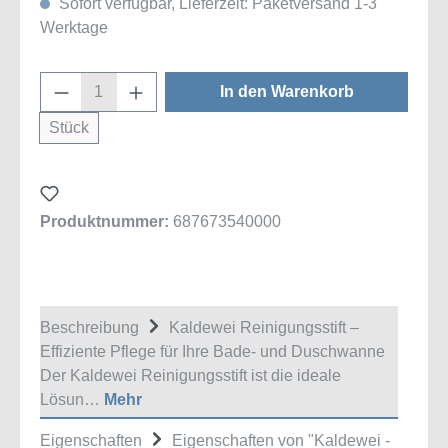
Sofort verfügbar, Lieferzeit: Paketversand 1-3
Werktage
Produkt Anzahl: Gib den gewünschten Wert
In den Warenkorb
Stück
Produktnummer:
687673540000
Beschreibung
Kaldewei Reinigungsstift –
Effiziente Pflege für Ihre Bade- und Duschwanne
Der Kaldewei Reinigungsstift ist die ideale
Lösun…
Mehr
Eigenschaften
Eigenschaften von "Kaldewei -