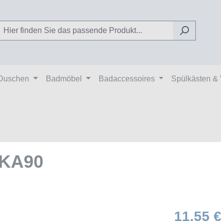
Duschen
Badmöbel
Badaccessoires
Spülkästen &
 KA90
11,55 