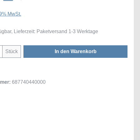
 19% MwSt.
ügbar, Lieferzeit: Paketversand 1-3 Werktage
Anzahl: Gib den gewünschten Wert ein oder
Stück
In den Warenkorb
mer:
687740440000