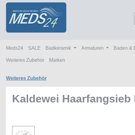
m Hauptinhalt springen
Zur Suche springen
Zur Hauptnavigation springen
Meds24
SALE
Badkeramik
Armaturen
Baden & 
Weiteres Zubehör
Marken
Weiteres Zubehör
Kaldewei Haarfangsieb
Bildergalerie überspringen