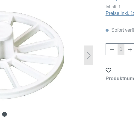
Inhalt:
1
Preise inkl.
Sofort verf
Produkt 
Produktnum