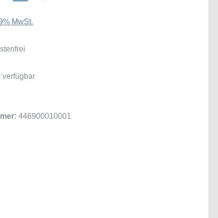
 19% MwSt.
tenfrei
 verfügbar
mer:
446900010001