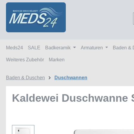
m Hauptinhalt springen
Zur Suche springen
Zur Hauptnavigation springen
Meds24
SALE
Badkeramik
Armaturen
Baden & 
Weiteres Zubehör
Marken
Baden & Duschen
Duschwannen
Kaldewei Duschwanne S
Bildergalerie überspringen