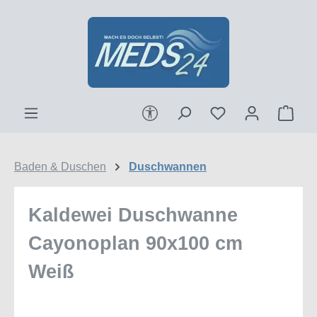
Zum Hauptinhalt springen
Werkzeugleiste anzeigen
Ware
Baden & Duschen
Duschwannen
Kaldewei Duschwanne
Cayonoplan 90x100 cm
Weiß