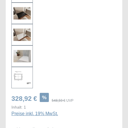
%
328,92 €
548,59 €
UVP
Inhalt:
1
Preise inkl. 19% MwSt.