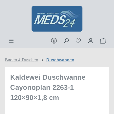
Zum Hauptinhalt springen
Werkzeugleiste anzeigen
Ware
Baden & Duschen
Duschwannen
Kaldewei Duschwanne
Cayonoplan 2263-1
120×90×1,8 cm