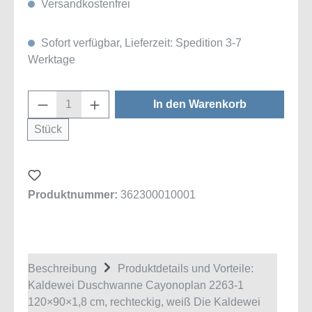
Versandkostenfrei
Sofort verfügbar, Lieferzeit: Spedition 3-7
Werktage
Produkt Anzahl: Gib den gewünschten Wert
In den Warenkorb
Stück
Produktnummer:
362300010001
Beschreibung
Produktdetails und Vorteile:
Kaldewei Duschwanne Cayonoplan 2263-1
120×90×1,8 cm, rechteckig, weiß Die Kaldewei