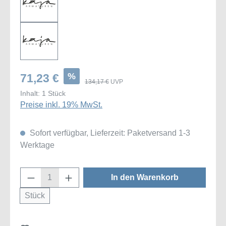
%
71,23 €
134,17 €
UVP
Inhalt:
1 Stück
Preise inkl. 19% MwSt.
Sofort verfügbar, Lieferzeit: Paketversand 1-3
Werktage
Produkt Anzahl: Gib den gewünschten Wert
In den Warenkorb
Stück