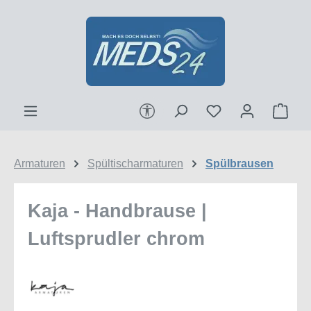
Zum Hauptinhalt springen
Werkzeugleiste anzeigen
Ware
Armaturen
Spültischarmaturen
Spülbrausen
Kaja - Handbrause |
Luftsprudler chrom