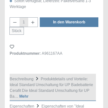
Sofort verfügbar, Lieferzeit: Paketversand 1-3
Werktage
Produkt Anzahl: Gib den gewünschten Wert
In den Warenkorb
Stück
Produktnummer:
A961167AA
Beschreibung
Produktdetails und Vorteile:
Ideal Standard Umschaltung für UP Badebatterie
Cerafit Die Ideal Standard Umschaltung für UP
Ba…
Mehr
Eigenschaften
Eigenschaften von "Ideal