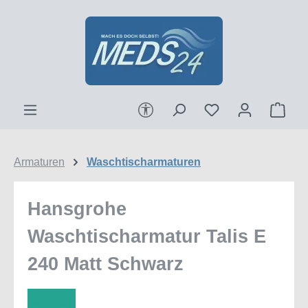
Zum Hauptinhalt springen
Werkzeugleiste anzeigen
Ware
Armaturen
Waschtischarmaturen
Hansgrohe
Waschtischarmatur Talis E
240 Matt Schwarz