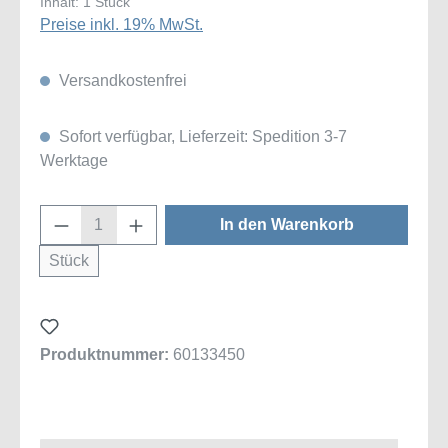
Inhalt:
1 Stück
Preise inkl. 19% MwSt.
Versandkostenfrei
Sofort verfügbar, Lieferzeit: Spedition 3-7
Werktage
Produkt Anzahl: Gib den gewünschten Wert
In den Warenkorb
Stück
Produktnummer:
60133450