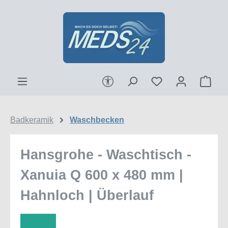
Zum Hauptinhalt springen
Werkzeugleiste anzeigen
Ware
Badkeramik
Waschbecken
Hansgrohe - Waschtisch -
Xanuia Q 600 x 480 mm |
Hahnloch | Überlauf