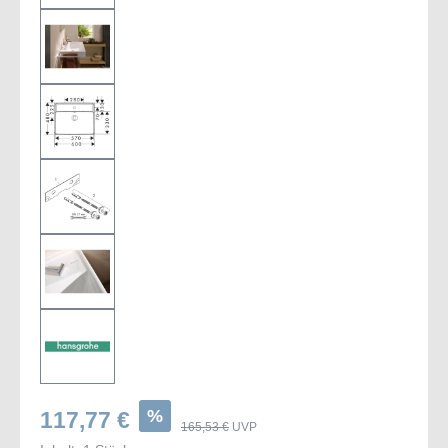
%
117,77 €
165,53 €
UVP