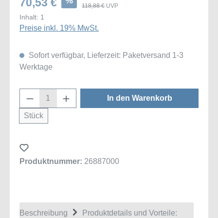
%
70,53 €
118,88 €
UVP
Inhalt:
1
Preise inkl. 19% MwSt.
Sofort verfügbar, Lieferzeit: Paketversand 1-3
Werktage
Produkt Anzahl: Gib den gewünschten Wert
In den Warenkorb
Stück
Produktnummer:
26887000
Beschreibung
Produktdetails und Vorteile: