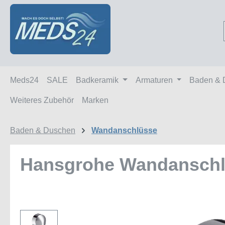
m Hauptinhalt springen
Zur Suche springen
Zur Hauptnavigation springen
Meds24
SALE
Badkeramik
Armaturen
Baden & 
Weiteres Zubehör
Marken
Baden & Duschen
Wandanschlüsse
Hansgrohe Wandanschlu
Bildergalerie überspringen