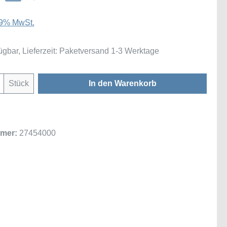
 19% MwSt.
ügbar, Lieferzeit: Paketversand 1-3 Werktage
Anzahl: Gib den gewünschten Wert ein oder
Stück
In den Warenkorb
mer:
27454000