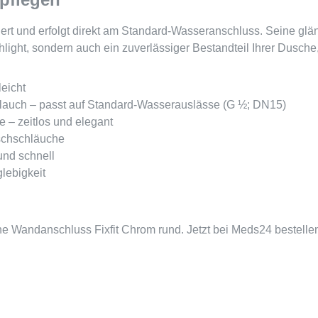
ziert und erfolgt direkt am Standard-Wasseranschluss. Seine glä
light, sondern auch ein zuverlässiger Bestandteil Ihrer Dusche
eicht
lauch – passt auf Standard-Wasserauslässe (G ½; DN15)
 – zeitlos und elegant
uschschläuche
und schnell
glebigkeit
e Wandanschluss Fixfit Chrom rund. Jetzt bei Meds24 bestellen 