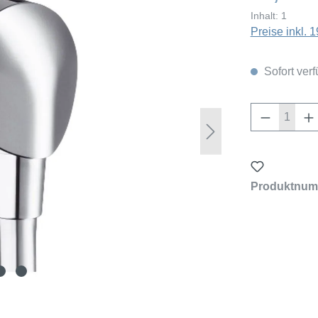
Inhalt:
1
Preise inkl.
Sofort verf
Produkt 
Produktnum