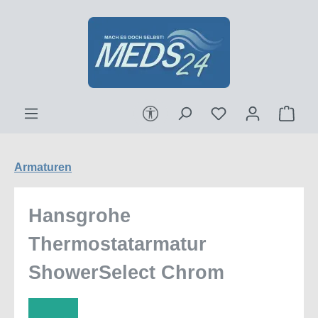
Zum Hauptinhalt springen
Werkzeugleiste anzeigen
Ware
Armaturen
Hansgrohe
Thermostatarmatur
ShowerSelect Chrom