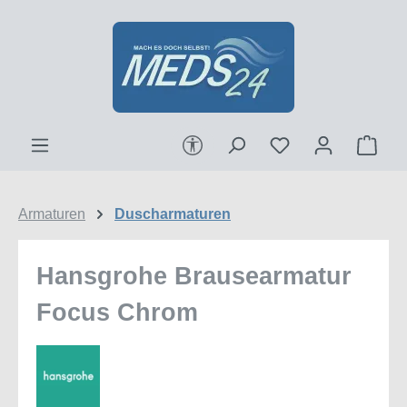
Zum Hauptinhalt springen
Werkzeugleiste anzeigen
Ware
Armaturen
Duscharmaturen
Hansgrohe Brausearmatur
Focus Chrom