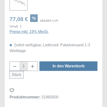
%
77,08 €
163,39 €
UVP
Inhalt:
1
Preise inkl. 19% MwSt.
Sofort verfügbar, Lieferzeit: Paketversand 1-3
Werktage
Produkt Anzahl: Gib den gewünschten Wert
In den Warenkorb
Stück
Produktnummer:
31960000