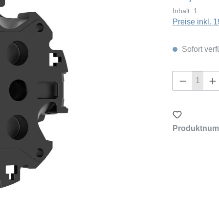
Inhalt:
1
Preise inkl.
Sofort verf
Produkt 
Produktnum