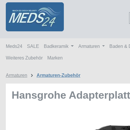
m Hauptinhalt springen
Zur Suche springen
Zur Hauptnavigation springen
Meds24
SALE
Badkeramik
Armaturen
Baden & 
Weiteres Zubehör
Marken
Armaturen
Armaturen-Zubehör
Hansgrohe Adapterplatt
Bildergalerie überspringen