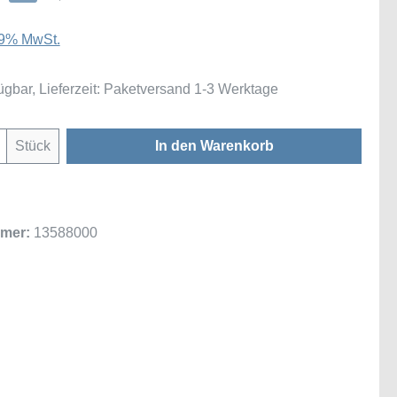
 19% MwSt.
ügbar, Lieferzeit: Paketversand 1-3 Werktage
Anzahl: Gib den gewünschten Wert ein oder
Stück
In den Warenkorb
mer:
13588000