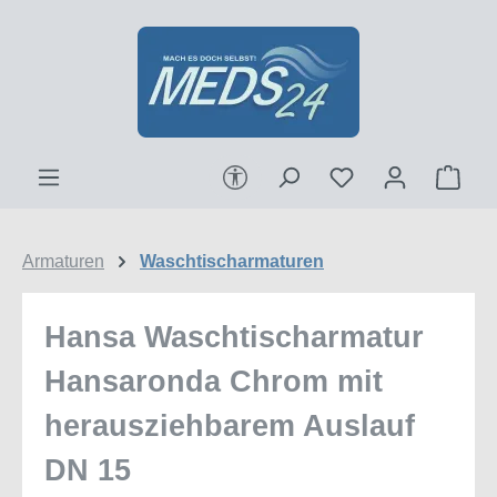
Zum Hauptinhalt springen
Werkzeugleiste anzeigen
Ware
Armaturen
Waschtischarmaturen
Hansa Waschtischarmatur
Hansaronda Chrom mit
herausziehbarem Auslauf
DN 15