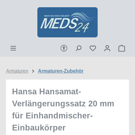
Zum Hauptinhalt springen
Werkzeugleiste anzeigen
Ware
Armaturen
Armaturen-Zubehör
Hansa Hansamat-
Verlängerungssatz 20 mm
für Einhandmischer-
Einbaukörper