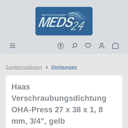
Zum Hauptinhalt springen
Werkzeugleiste anzeigen
Ware
Sanitärinstallation
Dichtungen
Haas
Verschraubungsdichtung
OHA-Press 27 x 38 x 1, 8
mm, 3/4", gelb