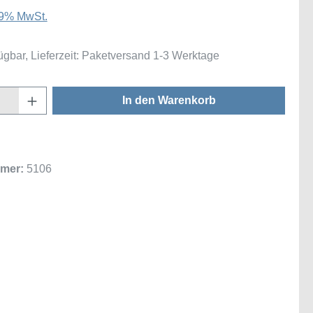
 19% MwSt.
ügbar, Lieferzeit: Paketversand 1-3 Werktage
Anzahl: Gib den gewünschten Wert ein oder
In den Warenkorb
mer:
5106