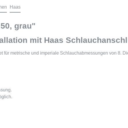
onen
Haas
50, grau"
allation mit Haas Schlauchansch
t für metrische und imperiale Schlauchabmessungen von 8. Di
ssung.
glich.