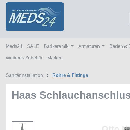
m Hauptinhalt springen
Zur Suche springen
Zur Hauptnavigation springen
Meds24
SALE
Badkeramik
Armaturen
Baden & 
Weiteres Zubehör
Marken
Sanitärinstallation
Rohre & Fittings
Haas Schlauchanschlus
Bildergalerie überspringen