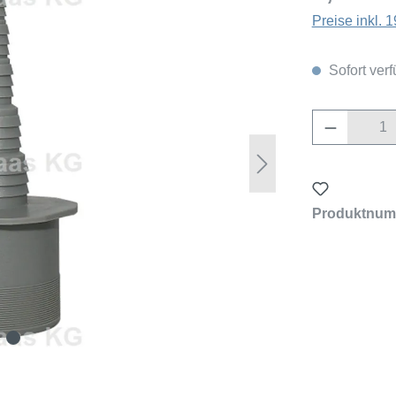
Preise inkl.
Sofort verf
Produkt 
Produktnum