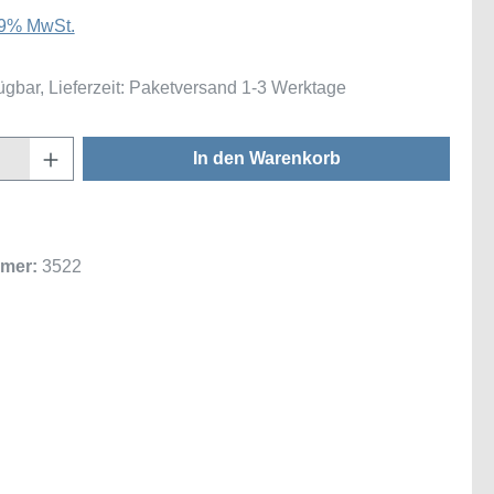
 19% MwSt.
ügbar, Lieferzeit: Paketversand 1-3 Werktage
Anzahl: Gib den gewünschten Wert ein oder
In den Warenkorb
mer:
3522