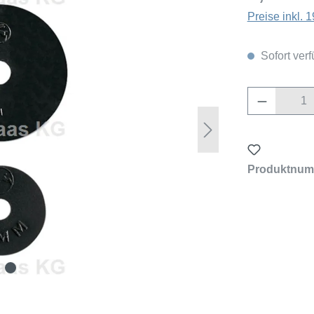
Preise inkl.
Sofort verf
Produkt 
Produktnum