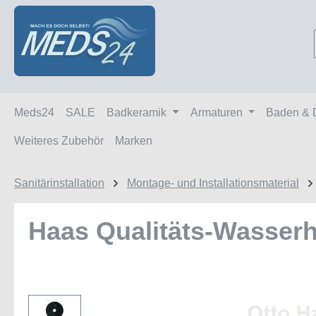
m Hauptinhalt springen
Zur Suche springen
Zur Hauptnavigation springen
Meds24
SALE
Badkeramik
Armaturen
Baden & 
Weiteres Zubehör
Marken
Sanitärinstallation
Montage- und Installationsmaterial
Haas Qualitäts-Wasserh
Bildergalerie überspringen