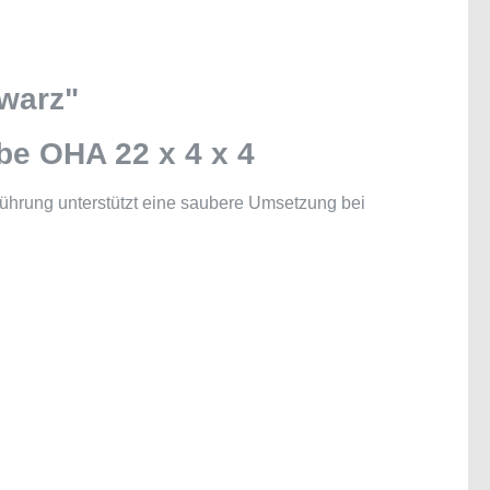
warz"
be OHA 22 x 4 x 4
führung unterstützt eine saubere Umsetzung bei