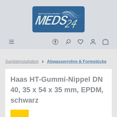
Zum Hauptinhalt springen
Werkzeugleiste anzeigen
Ware
Sanitärinstallation
Abwasserrohre & Formstücke
Haas HT-Gummi-Nippel DN
40, 35 x 54 x 35 mm, EPDM,
schwarz