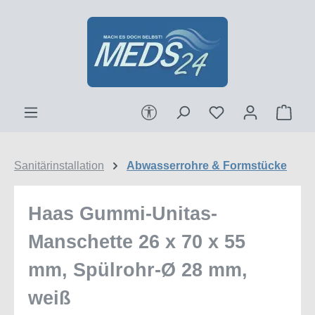
Zum Hauptinhalt springen
Werkzeugleiste anzeigen
Ware
Sanitärinstallation
Abwasserrohre & Formstücke
Haas Gummi-Unitas-
Manschette 26 x 70 x 55
mm, Spülrohr-Ø 28 mm,
weiß