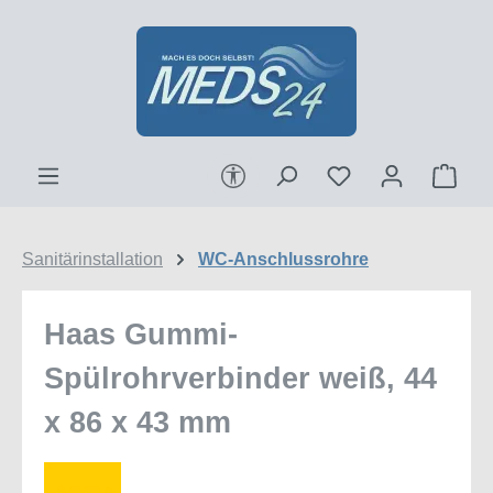
Zum Hauptinhalt springen
Werkzeugleiste anzeigen
Ware
Sanitärinstallation
WC-Anschlussrohre
Haas Gummi-
Spülrohrverbinder weiß, 44
x 86 x 43 mm