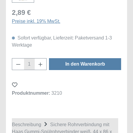
2,89 €
Preise inkl. 19% MwSt.
Sofort verfügbar, Lieferzeit: Paketversand 1-3
Werktage
Produkt Anzahl: Gib den gewünschten Wert
In den Warenkorb
Produktnummer:
3210
Beschreibung
Sichere Rohrverbindung mit
Haas Gummi-Spülrohrverbinder weiß, 44 x 86 x