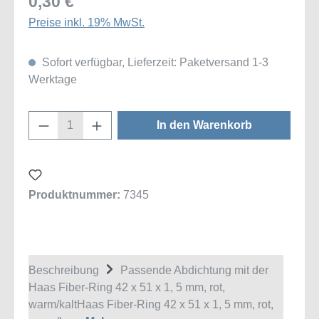
0,30 €
Preise inkl. 19% MwSt.
Sofort verfügbar, Lieferzeit: Paketversand 1-3
Werktage
Produkt Anzahl: Gib den gewünschten Wert
In den Warenkorb
Produktnummer:
7345
Beschreibung
Passende Abdichtung mit der
Haas Fiber-Ring 42 x 51 x 1, 5 mm, rot,
warm/kaltHaas Fiber-Ring 42 x 51 x 1, 5 mm, rot,