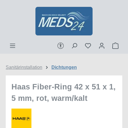
Zum Hauptinhalt springen
Werkzeugleiste anzeigen
Ware
Sanitärinstallation
Dichtungen
Haas Fiber-Ring 42 x 51 x 1,
5 mm, rot, warm/kalt