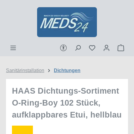
Zum Hauptinhalt springen
Werkzeugleiste anzeigen
Ware
Sanitärinstallation
Dichtungen
HAAS Dichtungs-Sortiment
O-Ring-Boy 102 Stück,
aufklappbares Etui, hellblau