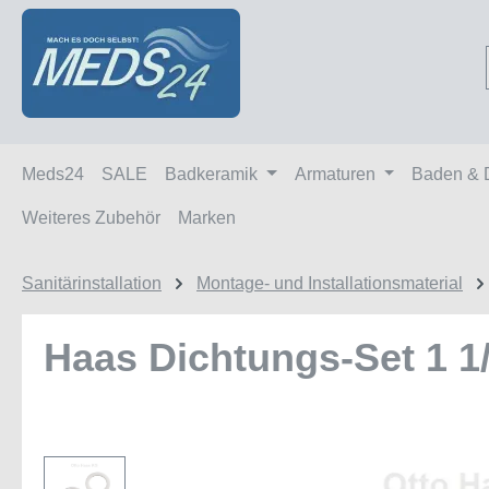
m Hauptinhalt springen
Zur Suche springen
Zur Hauptnavigation springen
Meds24
SALE
Badkeramik
Armaturen
Baden & 
Weiteres Zubehör
Marken
Sanitärinstallation
Montage- und Installationsmaterial
Haas Dichtungs-Set 1 1/
Bildergalerie überspringen