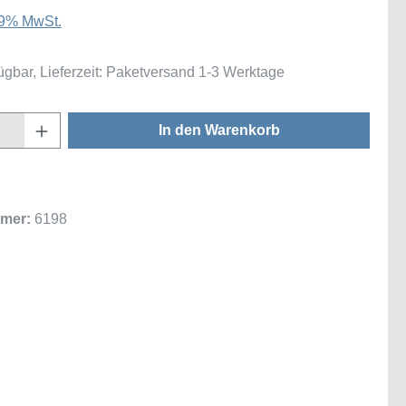
 19% MwSt.
ügbar, Lieferzeit: Paketversand 1-3 Werktage
Anzahl: Gib den gewünschten Wert ein oder
In den Warenkorb
mer:
6198