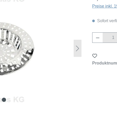
Preise inkl.
Sofort verf
Produkt 
Produktnum