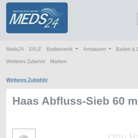
m Hauptinhalt springen
Zur Suche springen
Zur Hauptnavigation springen
Meds24
SALE
Badkeramik
Armaturen
Baden & 
Weiteres Zubehör
Marken
Weiteres Zubehör
Haas Abfluss-Sieb 60 m
Bildergalerie überspringen